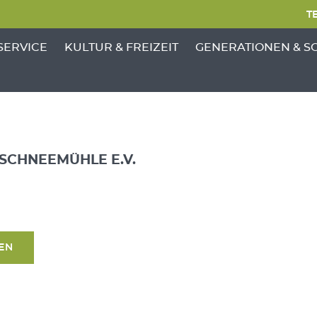
TE
NKTE VON 'GEMEINDE'
ENÜ-UNTERPUNKTE VON 'BÜRGERSERVICE'
ZEIGE MENÜ-UNTERPUNKTE VON 'KULTUR &
ZEIGE MENÜ-UNTERP
SERVICE
KULTUR & FREIZEIT
GENERATIONEN & S
 SCHNEEMÜHLE E.V.
SEN