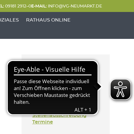
L:
09181 2912–0
E-MAIL:
INFO@VG-NEUMARKT.DE
 FREIZEIT'
UNKTE VON 'GENERATIONEN & SOZIALES'
OZIALES
RATHAUS ONLINE
Kategorien
Aktuelles
Generation & Soziales
Bekanntmachung
Mitteilung
Stellenausschreibung
Termine