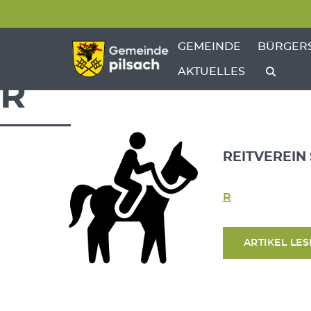
Menü überspringen
Menü überspringen
ZEIGE MENÜ-UNTERPU
ZEIGE M
GEMEINDE
BÜRGER
AKTUELLES
R
REITVEREIN
R
ARTIKEL LE