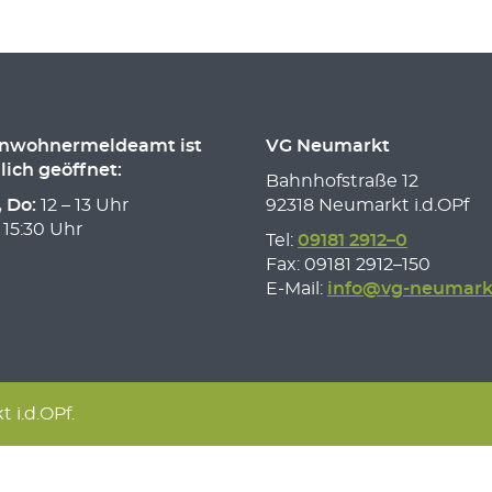
inwohnermeldeamt ist
VG Neumarkt
lich geöffnet:
Bahnhofstraße 12
, Do:
12 – 13 Uhr
92318 Neumarkt i.d.OPf
 15:30 Uhr
Tel:
09181 2912–0
Fax: 09181 2912–150
E-Mail:
info@vg-neumark
i.d.OPf.