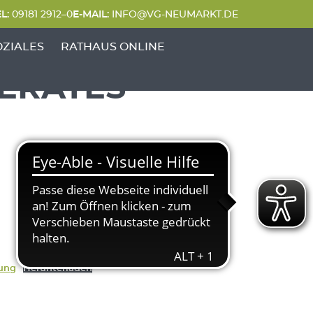
L:
09181 2912–0
E-MAIL:
INFO@VG-NEUMARKT.DE
 FREIZEIT'
UNKTE VON 'GENERATIONEN & SOZIALES'
OZIALES
RATHAUS ONLINE
DERATES
ung
Herunterladen