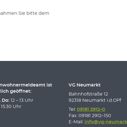
nahmen Sie bitte dem
inwohnermeldeamt ist
VG Neumarkt
lich geöffnet:
Bahnhofstraße 12
, Do:
12 – 13 Uhr
92318 Neumarkt i.d.OPf
 15:30 Uhr
Tel:
09181 2912–0
Fax: 09181 2912–150
E-Mail:
info@vg-neumark