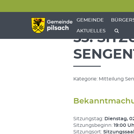
Menü überspringen
Menü überspringen
ZEIGE MENÜ-UNTERPU
ZEIGE M
GEMEINDE
BÜRGER
AKTUELLES
53. SIT
SENGEN
Kategorie: Mitteilung S
Bekanntmach
Sitzungstag:
Dienstag, 0
Sitzungsbeginn:
19:00 U
Sitzungsort:
Sitzungssaa