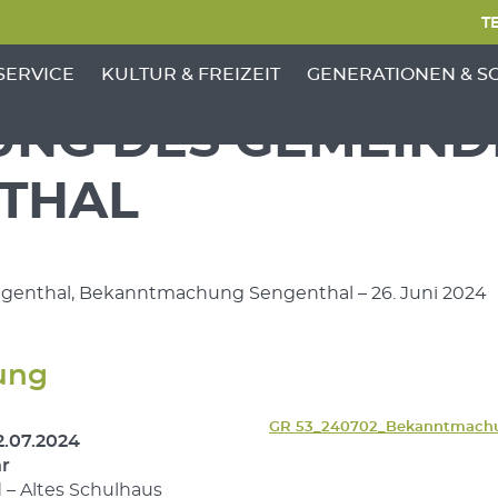
TE
NKTE VON 'GEMEINDE'
ENÜ-UNTERPUNKTE VON 'BÜRGERSERVICE'
ZEIGE MENÜ-UNTERPUNKTE VON 'KULTUR &
ZEIGE MENÜ-UNTERP
SERVICE
KULTUR & FREIZEIT
GENERATIONEN & S
ZUNG DES GEMEIN
THAL
engenthal, Bekanntmachung Sengenthal – 26. Juni 2024
ung
GR 53_240702_Bekanntmach
2.07.2024
hr
l
– Altes Schulhaus