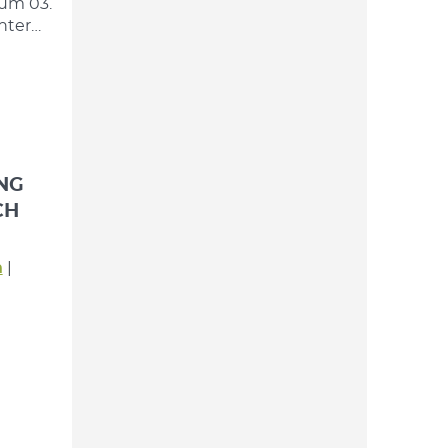
zum 03.
nter…
NG
CH
h
|