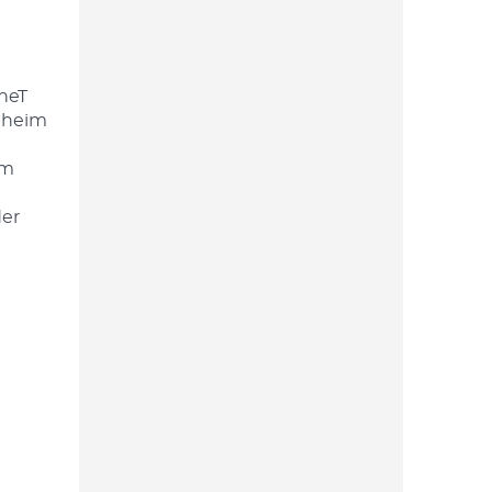
neT
theim
om
der