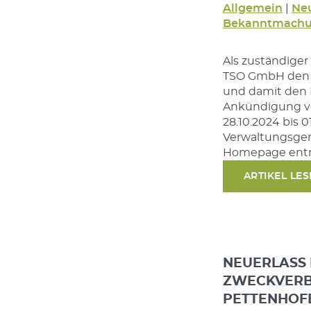
Allgemein
|
Neu
Bekanntmachu
Als zuständiger
TSO GmbH den B
und damit den E
Ankündigung v
28.10.2024 bis 0
Verwaltungsgem
Homepage en
ARTIKEL LE
NEUERLASS
ZWECKVERB
PETTENHOF