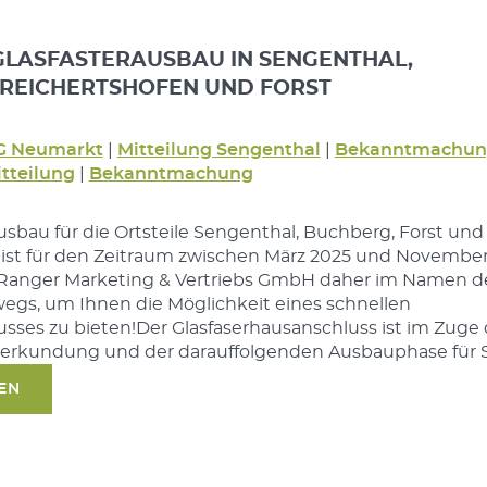
GLASFASTERAUSBAU IN SENGENTHAL,
REICHERTSHOFEN UND FORST
G Neumarkt
|
Mitteilung Sengenthal
|
Bekanntmachun
tteilung
|
Bekanntmachung
sbau für die Ortsteile Sengenthal, Buchberg, Forst und
 ist für den Zeitraum zwischen März 2025 und Novembe
. Ranger Marketing & Vertriebs GmbH daher im Namen d
egs, um Ihnen die Möglichkeit eines schnellen
usses zu bieten!Der Glasfaserhausanschluss ist im Zuge 
terkundung und der darauffolgenden Ausbauphase für 
SEN