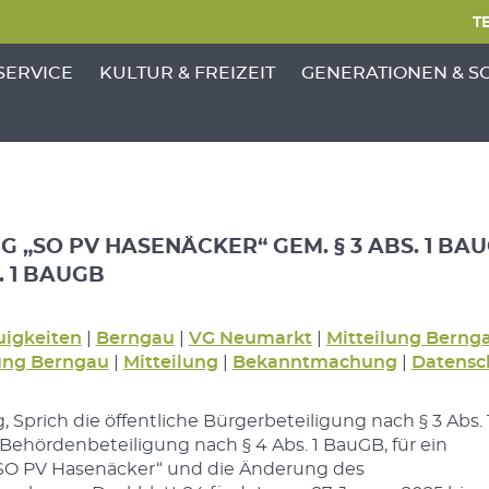
TE
NKTE VON 'GEMEINDE'
ENÜ-UNTERPUNKTE VON 'BÜRGERSERVICE'
ZEIGE MENÜ-UNTERPUNKTE VON 'KULTUR &
ZEIGE MENÜ-UNTERP
SERVICE
KULTUR & FREIZEIT
GENERATIONEN & S
G „SO PV HASENÄCKER“ GEM. § 3 ABS. 1 BA
. 1 BAUGB
igkeiten
|
Berngau
|
VG Neumarkt
|
Mitteilung Berng
ng Berngau
|
Mitteilung
|
Bekanntmachung
|
Datensc
, Sprich die öffentliche Bürgerbeteiligung nach § 3 Abs. 
ehördenbeteiligung nach § 4 Abs. 1 BauGB, für ein
SO PV Hasenäcker“ und die Änderung des