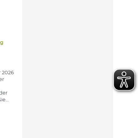
g
r 2026
er
der
Sie…