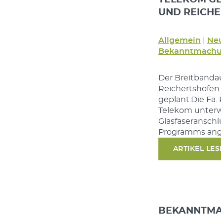
UND REICHE
Allgemein
|
Neu
Bekanntmachu
Der Breitbandau
Reichertshofen
geplant.Die Fa
Telekom unterw
Glasfaseranschl
Programms ange
ARTIKEL LE
BEKANNTMA