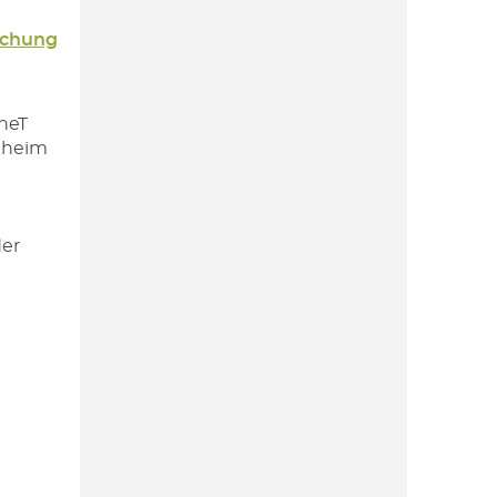
chung
neT
theim
der