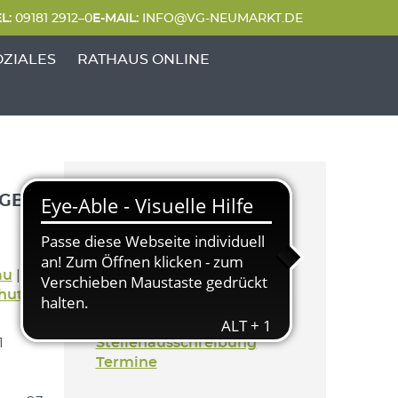
L:
09181 2912–0
E-MAIL:
INFO@VG-NEUMARKT.DE
 FREIZEIT'
UNKTE VON 'GENERATIONEN & SOZIALES'
OZIALES
RATHAUS ONLINE
UGB
Kategorien
Aktuelles
au
|
Generation & Soziales
hutz
Bekanntmachung
Mitteilung
1
Stellenausschreibung
Termine