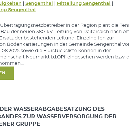
igkeiten
|
Sengenthal
|
Mitteilung Sengenthal
|
ng Sengenthal
 Übertragungsnetzbetreiber in der Region plant die Ten
au der neuen 380-kV-Leitung von Raitersaich nach Al
rsatz der bestehenden Leitung. Einzelheiten zur
on Bodenkartierungen in der Gemeinde Sengenthal v
1.08.2025 sowie die Flurstücksliste können in der
einschaft Neumarkt i.d.OPf. eingesehen werden bzw. 
tnommen…
SEN
 DER WASSERABGABESATZUNG DES
ANDES ZUR WASSERVERSORGUNG DER
ENER GRUPPE