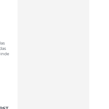
das
das
einde
RST