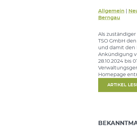
Allgemein
|
Neu
Berngau
Als zuständiger
TSO GmbH den B
und damit den E
Ankündigung v
28.10.2024 bis 0
Verwaltungsgem
Homepage en
ARTIKEL LE
BEKANNTMA