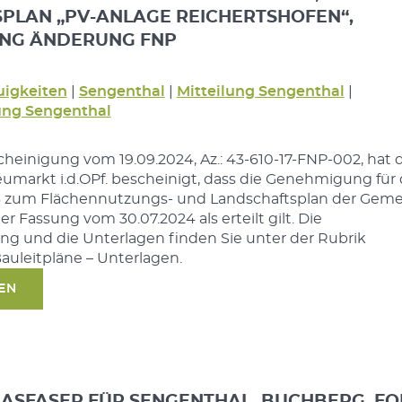
LAN „PV-ANLAGE REICHERTSHOFEN“,
NG ÄNDERUNG FNP
igkeiten
|
Sengenthal
|
Mitteilung Sengenthal
|
ng Sengenthal
cheinigung vom 19.09.2024, Az.: 43-610-17-FNP-002, hat 
markt i.d.OPf. bescheinigt, dass die Genehmigung für 
23 zum Flächennutzungs- und Landschaftsplan der Gem
r Fassung vom 30.07.2024 als erteilt gilt. Die
 und die Unterlagen finden Sie unter der Rubrik
auleitpläne – Unterlagen.
SEN
ASFASER FÜR SENGENTHAL, BUCHBERG, FO