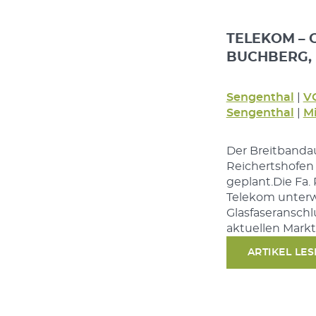
TELEKOM – 
BUCHBERG, 
Sengenthal
|
V
Sengenthal
|
Mi
Der Breitbandau
Reichertshofen
geplant.Die Fa
Telekom unterw
Glasfaseranschl
aktuellen Mark
ARTIKEL LE