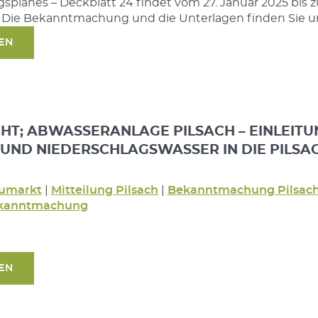
planes – Deckblatt 24 findet vom 27. Januar 2025 bis 
t. Die Bekanntmachung und die Unterlagen finden Sie u
SEN
T; ABWASSERANLAGE PILSACH – EINLEITU
 UND NIEDERSCHLAGSWASSER IN DIE PILSA
umarkt
|
Mitteilung Pilsach
|
Bekanntmachung Pilsac
kanntmachung
SEN