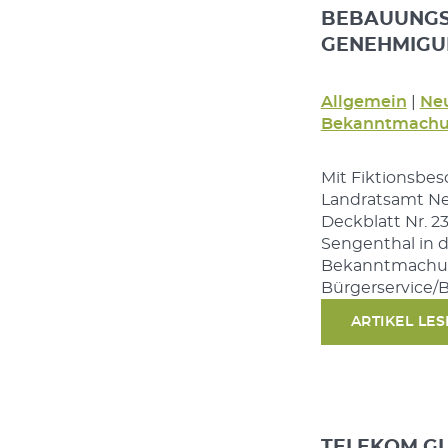
BEBAUUNGSP
GENEHMIGU
Allgemein
|
Neu
Bekanntmachu
Mit Fiktionsbes
Landratsamt Neu
Deckblatt Nr. 
Sengenthal in de
Bekanntmachung
Bürgerservice/B
ARTIKEL LE
TELEKOM GL