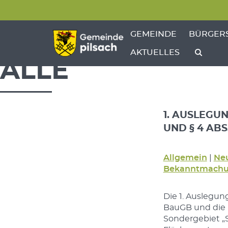
Menü überspringen
Menü überspringen
ZEIGE MENÜ-UNTERPU
ZEIGE M
GEMEINDE
BÜRGER
AKTUELLES
ALLE
1. AUSLEGUN
UND § 4 ABS
Allgemein
|
Neu
Bekanntmachu
Die 1. Auslegung
BauGB und die B
Sondergebiet „