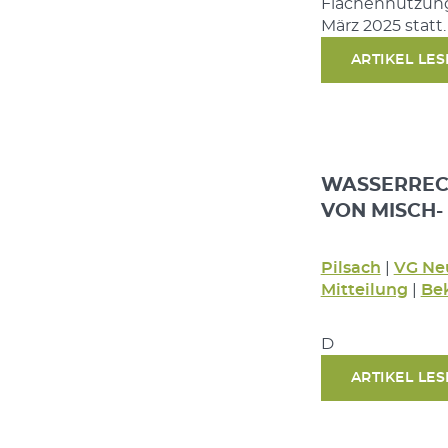
Flächennutzungs
März 2025 stat
ARTIKEL LE
WASSERRECH
VON MISCH-
Pilsach
|
VG Ne
Mitteilung
|
Be
D
ARTIKEL LE