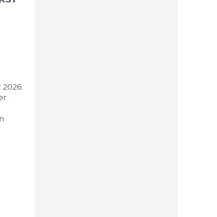
r 2026
er
en