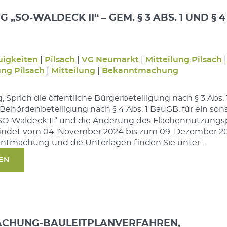
 „SO-WALDECK II“ – GEM. § 3 ABS. 1 UND § 4
igkeiten
|
Pilsach
|
VG Neumarkt
|
Mitteilung Pilsach
|
g Pilsach
|
Mitteilung
|
Bekanntmachung
, Sprich die öffentliche Bürgerbeteiligung nach § 3 Abs. 
ehördenbeteiligung nach § 4 Abs. 1 BauGB, für ein son
SO-Waldeck II“ und die Änderung des Flächennutzungs
 findet vom 04. November 2024 bis zum 09. Dezember 2
anntmachung und die Unterlagen finden Sie unter…
SEN
CHUNG-BAULEITPLANVERFAHREN,