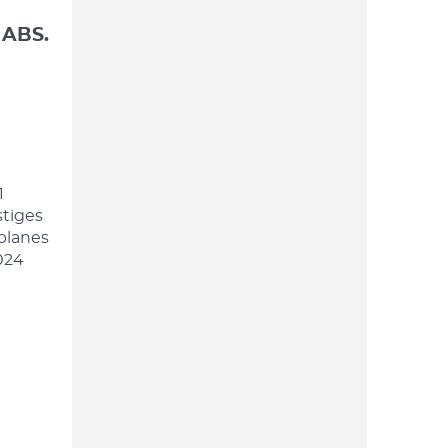
 ABS.
1
stiges
planes
024