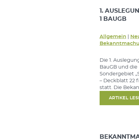
1. AUSLEGUNG
1 BAUGB
Allgemein
|
Neu
Bekanntmachun
Die 1. Auslegung
BauGB und die B
Sondergebiet „
– Deckblatt 22
statt. Die Bek
ARTIKEL LE
BEKANNTMA