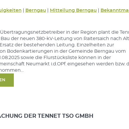
igkeiten
|
Berngau
|
Mitteilung Berngau
|
Bekanntma
 Übertragungsnetzbetreiber in der Region plant die Ten
au der neuen 380-kV-Leitung von Raitersaich nach Al
rsatz der bestehenden Leitung. Einzelheiten zur
on Bodenkartierungen in der Gemeinde Berngau vom
1.08.2025 sowie die Flurstücksliste können in der
einschaft Neumarkt i.d.OPf. eingesehen werden bzw. 
tnommen…
SEN
CHUNG DER TENNET TSO GMBH