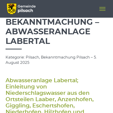
Menü überspringen
Menü überspringen
BEKANNTMACHUNG –
ABWASSERANLAGE
LABERTAL
Kategorie: Pilsach, Bekanntmachung Pilsach – 5.
August 2025
Abwasseranlage Labertal;
Einleitung von
Niederschlagswasser aus den
Ortsteilen Laaber, Anzenhofen,
Giggling, Eschertshofen,
Niederhofen, Hilzhofen und