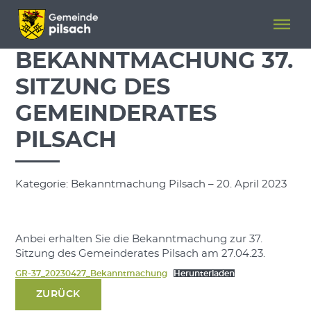
Menü überspringen
Menü überspringen
BEKANNTMACHUNG 37.
SITZUNG DES
GEMEINDERATES
PILSACH
Kategorie: Bekanntmachung Pilsach – 20. April 2023
Anbei erhalten Sie die Bekanntmachung zur 37.
Sitzung des Gemeinderates Pilsach am 27.04.23.
GR-37_20230427_Bekanntmachung
Herunterladen
ZURÜCK