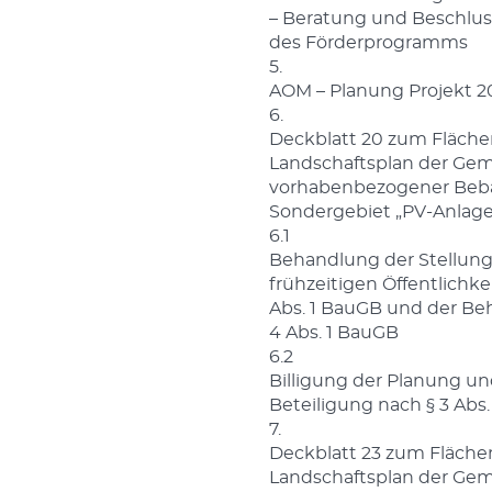
– Beratung und Beschlus
des Förderprogramms
5.
AOM – Planung Projekt 2
6.
Deckblatt 20 zum Fläch
Landschaftsplan der Ge
vorhabenbezogener Beba
Sondergebiet „PV-Anlage
6.1
Behandlung der Stellun
frühzeitigen Öffentlichke
Abs. 1 BauGB und der Be
4 Abs. 1 BauGB
6.2
Billigung der Planung un
Beteiligung nach § 3 Abs.
7.
Deckblatt 23 zum Fläch
Landschaftsplan der Ge