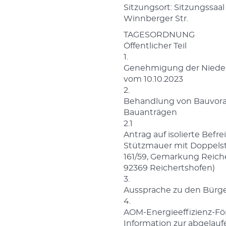
Sitzungsort: Sitzungssaal
Winnberger Str.
TAGESORDNUNG
Öffentlicher Teil
1.
Genehmigung der Nieders
vom 10.10.2023
2.
Behandlung von Bauvor
Bauanträgen
2.1
Antrag auf isolierte Befr
Stützmauer mit Doppelst
161/59, Gemarkung Reiche
92369 Reichertshofen)
3.
Aussprache zu den Bür
4.
AOM-Energieeffizienz-F
Information zur abgelau