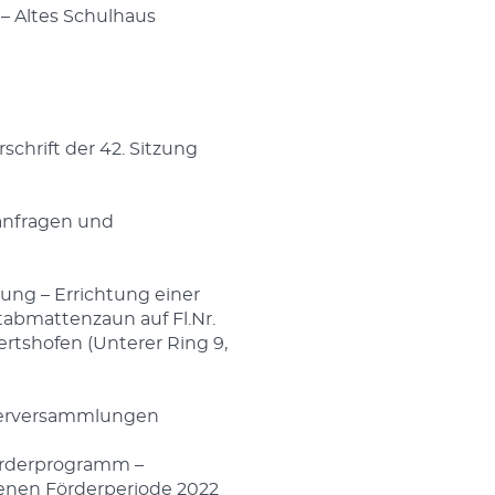
 – Altes Schulhaus
chrift der 42. Sitzung
anfragen und
eiung – Errichtung einer
abmattenzaun auf Fl.Nr.
rtshofen (Unterer Ring 9,
gerversammlungen
örderprogramm –
fenen Förderperiode 2022