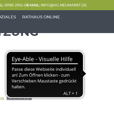
L:
09181 2912–0
E-MAIL:
INFO@VG-NEUMARKT.DE
 FREIZEIT'
UNKTE VON 'GENERATIONEN & SOZIALES'
OZIALES
RATHAUS ONLINE
TZUNG
ng
Herunterladen