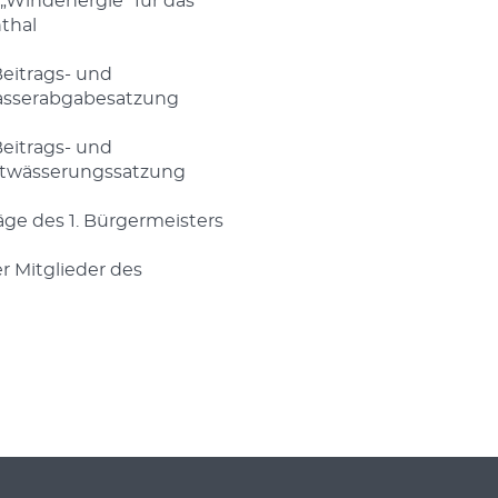
„Windenergie“ für das
thal
eitrags- und
asserabgabesatzung
eitrags- und
ntwässerungssatzung
e des 1. Bürgermeisters
r Mitglieder des