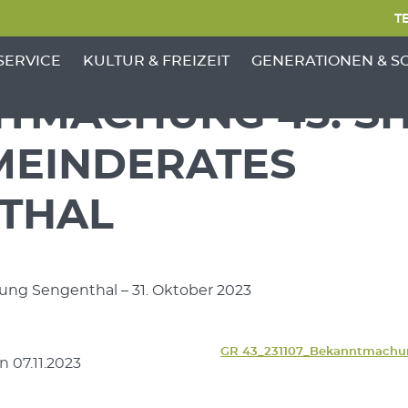
TE
NKTE VON 'GEMEINDE'
ENÜ-UNTERPUNKTE VON 'BÜRGERSERVICE'
ZEIGE MENÜ-UNTERPUNKTE VON 'KULTUR &
ZEIGE MENÜ-UNTERP
SERVICE
KULTUR & FREIZEIT
GENERATIONEN & S
TMACHUNG 43. SI
MEINDERATES
THAL
ng Sengenthal – 31. Oktober 2023
GR 43_231107_Bekanntmachu
 07.11.2023