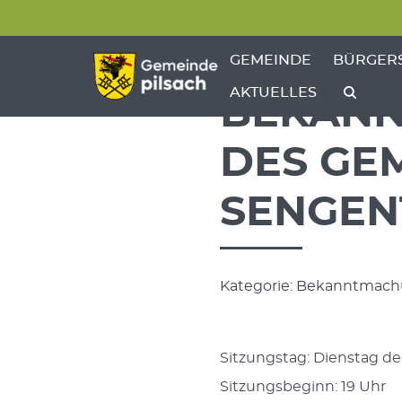
Menü überspringen
Menü überspringen
ZEIGE MENÜ-UNTERPU
ZEIGE M
GEMEINDE
BÜRGER
AKTUELLES
BEKANN
DES GE
SENGEN
Kategorie: Bekanntmachu
Sitzungstag: Dienstag den
Sitzungsbeginn: 19 Uhr