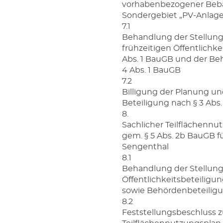
vorhabenbezogener Beba
Sondergebiet „PV-Anlage
7.1
Behandlung der Stellun
frühzeitigen Öffentlichke
Abs. 1 BauGB und der Be
4 Abs. 1 BauGB
7.2
Billigung der Planung un
Beteiligung nach § 3 Abs.
8.
Sachlicher Teilflächenn
gem. § 5 Abs. 2b BauGB 
Sengenthal
8.1
Behandlung der Stellun
Öffentlichkeitsbeteiligu
sowie Behördenbeteiligu
8.2
Feststellungsbeschluss 