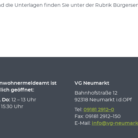
die Unterlagen finden Sie unter der Rubrik Bürgerserv
inwohnermeldeamt ist
VG Neumarkt
lich geöffnet:
Bahnhofstraße 12
, Do:
12 – 13 Uhr
92318 Neumarkt i.d.OPf
 15:30 Uhr
Tel:
09181 2912–0
Fax: 09181 2912–150
E-Mail:
info@vg-neumark