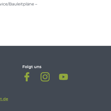
ice/Bauleitpläne –
Folgt uns
t.de