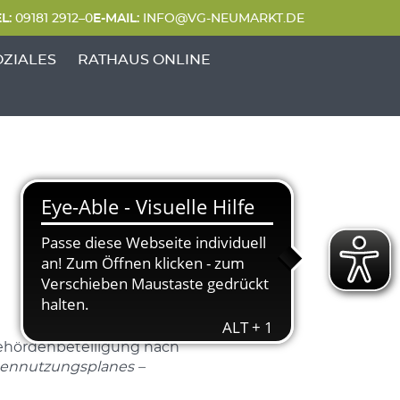
L:
09181 2912–0
E-MAIL:
INFO@VG-NEUMARKT.DE
 FREIZEIT'
UNKTE VON 'GENERATIONEN & SOZIALES'
OZIALES
RATHAUS ONLINE
 Behördenbeteiligung nach
ennutzungsplanes –