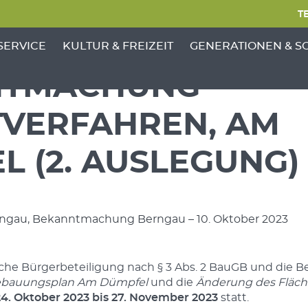
TE
NKTE VON 'GEMEINDE'
ENÜ-UNTERPUNKTE VON 'BÜRGERSERVICE'
ZEIGE MENÜ-UNTERPUNKTE VON 'KULTUR &
ZEIGE MENÜ-UNTERP
SERVICE
KULTUR & FREIZEIT
GENERATIONEN & S
TMACHUNG –
TVERFAHREN, AM
 (2. AUSLEGUNG)
erngau, Bekanntmachung Berngau – 10. Oktober 2023
liche Bürgerbeteiligung nach § 3 Abs. 2 BauGB und die
bauungsplan Am Dümpfel
und die
Änderung des Fläch
4. Oktober 2023 bis 27. November 2023
statt.