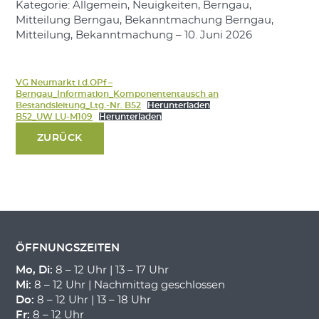
Kategorie: Allgemein, Neuigkeiten, Berngau,
Mitteilung Berngau, Bekanntmachung Berngau,
Mitteilung, Bekanntmachung – 10. Juni 2026
VG Neumarkt i.d.OPf –
Berngau_Information_Komponententausch an
Bestandsleitung_Ltg.-Nr. B52
Herunterladen
B52_UW LU-M109
Herunterladen
ZURÜCK
ÖFFNUNGSZEITEN
Mo, Di:
8 – 12 Uhr | 13 – 17 Uhr
Mi:
8 – 12 Uhr | Nachmittag geschlossen
Do:
8 – 12 Uhr | 13 – 18 Uhr
Fr:
8 – 12 Uhr