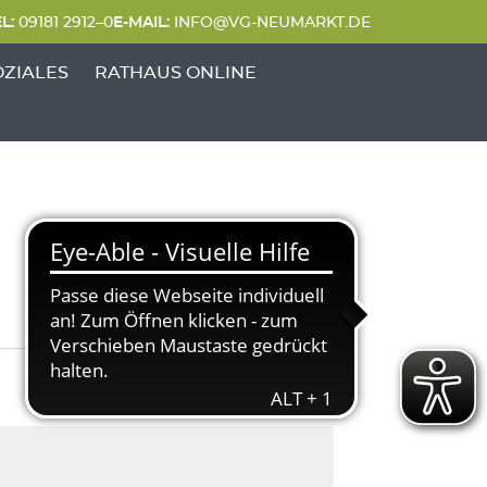
L:
09181 2912–0
E-MAIL:
INFO@VG-NEUMARKT.DE
 FREIZEIT'
UNKTE VON 'GENERATIONEN & SOZIALES'
OZIALES
RATHAUS ONLINE