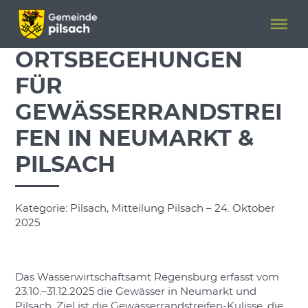
Menü überspringen
Menü überspringen
ORTSBEGEHUNGEN
FÜR
GEWÄSSERRANDSTREI
FEN IN NEUMARKT &
PILSACH
Kategorie: Pilsach, Mitteilung Pilsach – 24. Oktober
2025
Das Wasserwirtschaftsamt Regensburg erfasst vom
23.10.–31.12.2025 die Gewässer in Neumarkt und
Pilsach. Ziel ist die Gewässerrandstreifen-Kulisse, die