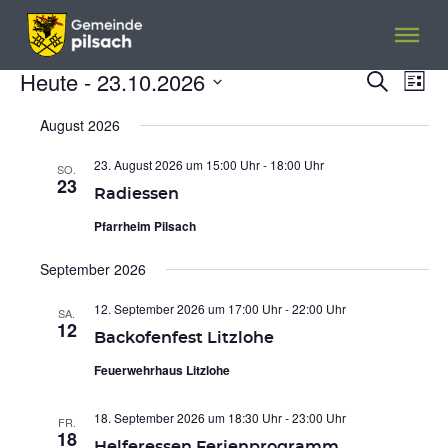
Menü überspringen
Menü überspringen
Heute
 - 
23.10.2026
VERANSTALTUNGEN
Veranst
Ver
Suche
Liste
Ans
Suche
Datum
Nav
wählen.
August 2026
und
Ansicht
23. August 2026 um 15:00 Uhr
-
18:00 Uhr
SO.
Navigat
23
Radiessen
Pfarrheim Pilsach
September 2026
12. September 2026 um 17:00 Uhr
-
22:00 Uhr
SA.
12
Backofenfest Litzlohe
Feuerwehrhaus Litzlohe
18. September 2026 um 18:30 Uhr
-
23:00 Uhr
FR.
18
Helferessen Ferienprogramm