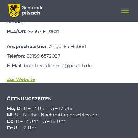
Menü überspringen
Menü überspringen
Bücherei Litzlohe
Straße:
PLZ/Ort:
92367 Pilsach
Ansprechpartner:
Angelika Häberl
Telefon:
09189 6572027
E-Mail:
buecherei.litzlohe@pilsach.de
Zur Website
ÖFFNUNGSZEITEN
Mo, Di:
8 – 12 Uhr | 13 – 17 Uhr
Mi:
8 – 12 Uhr | Nachmittag geschlossen
Do:
8 – 12 Uhr | 13 – 18 Uhr
Fr:
8 – 12 Uhr