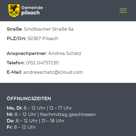
Menü überspringen
Menü überspringen
Obst- und Gartenbauverein
Litzlohe
Straße:
Sindlbacher Straße 6a
PLZ/Ort:
92367 Pilsach
Ansprechpartner:
Andrea Schatz
Telefon:
0152 04757250
E-Mail:
andreaschatz@icloud.com
ÖFFNUNGSZEITEN
Mo, Di:
8 – 12 Uhr | 13 – 17 Uhr
Mi:
8 – 12 Uhr | Nachmittag geschlossen
Do:
8 – 12 Uhr | 13 – 18 Uhr
Fr:
8 – 12 Uhr