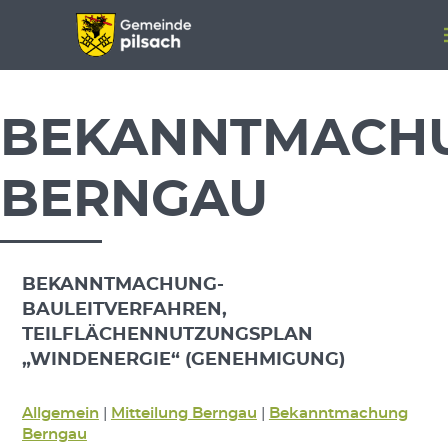
Menü überspringen
Menü überspringen
BEKANNTMACH
BERNGAU
BEKANNTMACHUNG-
BAULEITVERFAHREN,
TEILFLÄCHENNUTZUNGSPLAN
„WINDENERGIE“ (GENEHMIGUNG)
Allgemein
|
Mitteilung Berngau
|
Bekanntmachung
Berngau