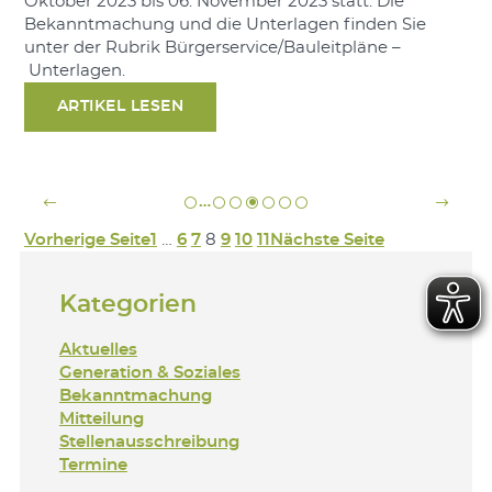
Oktober 2023 bis 06. November 2023 statt. Die
Bekanntmachung und die Unterlagen finden Sie
unter der Rubrik Bürgerservice/Bauleitpläne –
Unterlagen.
ARTIKEL LESEN
…
Vorherige Seite
1
…
6
7
8
9
10
11
Nächste Seite
Kategorien
Aktuelles
Generation & Soziales
Bekanntmachung
Mitteilung
Stellenausschreibung
Termine