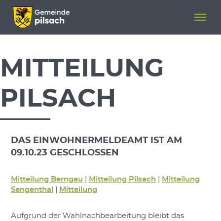
Menü überspringen
Menü überspringen
MITTEILUNG
PILSACH
DAS EINWOHNERMELDEAMT IST AM
09.10.23 GESCHLOSSEN
Mitteilung Berngau
|
Mitteilung Pilsach
|
Mitteilung
Sengenthal
|
Mitteilung
Aufgrund der Wahlnachbearbeitung bleibt das