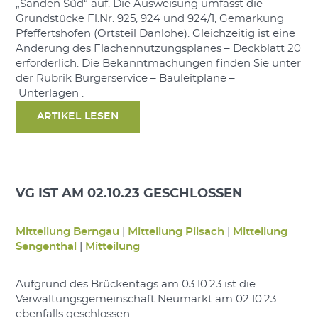
„Sanden Süd“ auf. Die Ausweisung umfasst die
Grundstücke Fl.Nr. 925, 924 und 924/1, Gemarkung
Pfeffertshofen (Ortsteil Danlohe). Gleichzeitig ist eine
Änderung des Flächennutzungsplanes – Deckblatt 20
erforderlich. Die Bekanntmachungen finden Sie unter
der Rubrik Bürgerservice – Bauleitpläne –
Unterlagen .
ARTIKEL LESEN
VG IST AM 02.10.23 GESCHLOSSEN
Mitteilung Berngau
|
Mitteilung Pilsach
|
Mitteilung
Sengenthal
|
Mitteilung
Aufgrund des Brückentags am 03.10.23 ist die
Verwaltungsgemeinschaft Neumarkt am 02.10.23
ebenfalls geschlossen.