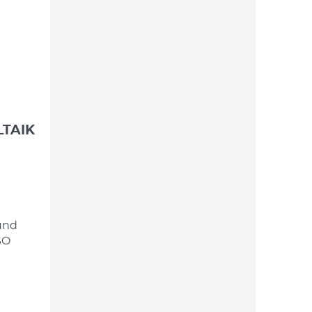
TAIK
und
SO