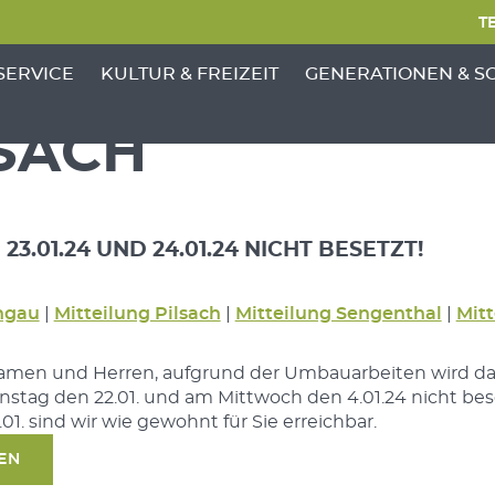
TE
NKTE VON 'GEMEINDE'
ENÜ-UNTERPUNKTE VON 'BÜRGERSERVICE'
ZEIGE MENÜ-UNTERPUNKTE VON 'KULTUR &
ZEIGE MENÜ-UNTERP
SERVICE
KULTUR & FREIZEIT
GENERATIONEN & S
LSACH
3.01.24 UND 24.01.24 NICHT BESETZT!
ngau
|
Mitteilung Pilsach
|
Mitteilung Sengenthal
|
Mitt
amen und Herren, aufgrund der Umbauarbeiten wird da
stag den 22.01. und am Mittwoch den 4.01.24 nicht bes
01. sind wir wie gewohnt für Sie erreichbar.
SEN