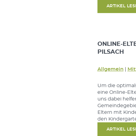
ARTIKEL LE
ONLINE-EL
PILSACH
Allgemein
|
Mit
Um die optimals
eine Online-Elt
uns dabei helf
Gemeindegebiet 
Eltern mit Kind
den Kindergart
ARTIKEL LE