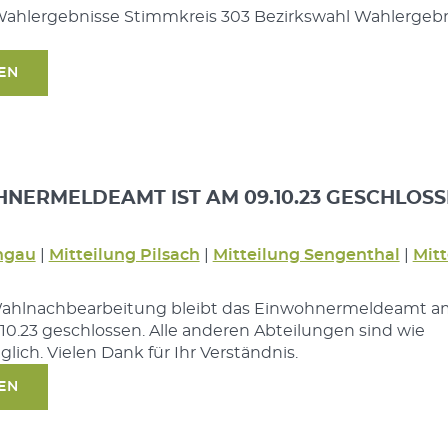
ahlergebnisse Stimmkreis 303 Bezirkswahl Wahlergeb
SEN
NERMELDEAMT IST AM 09.10.23 GESCHLOS
ngau
|
Mitteilung Pilsach
|
Mitteilung Sengenthal
|
Mitt
Wahlnachbearbeitung bleibt das Einwohnermeldeamt a
0.23 geschlossen. Alle anderen Abteilungen sind wie
ich. Vielen Dank für Ihr Verständnis.
SEN