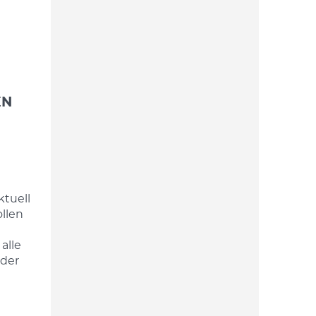
EN
ktuell
llen
alle
oder