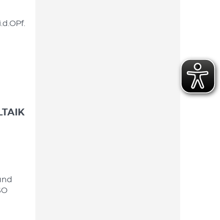
.d.OPf.
TAIK
und
SO