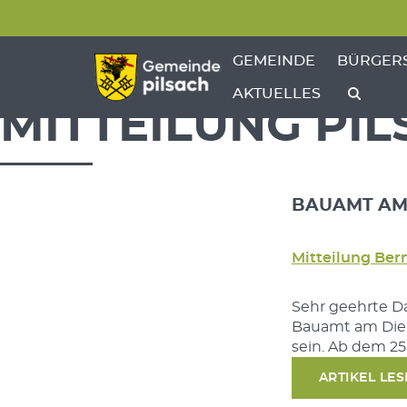
Menü überspringen
Menü überspringen
ZEIGE MENÜ-UNTERPU
ZEIGE M
GEMEINDE
BÜRGER
AKTUELLES
MITTEILUNG PI
BAUAMT AM 2
Mitteilung Ber
Sehr geehrte D
Bauamt am Dien
sein. Ab dem 25.
ARTIKEL LE