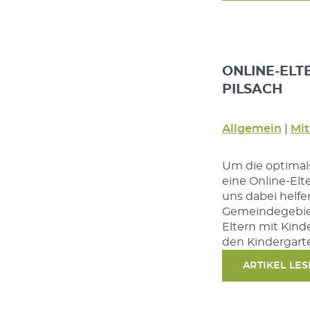
ONLINE-EL
PILSACH
Allgemein
|
Mit
Um die optimals
eine Online-Elt
uns dabei helf
Gemeindegebiet 
Eltern mit Kind
den Kindergart
ARTIKEL LE