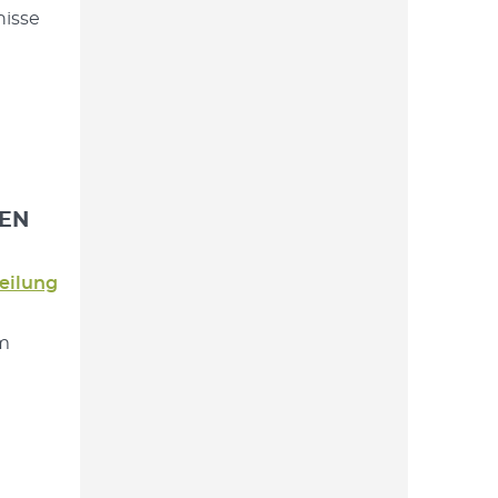
nisse
SEN
eilung
m