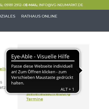
L:
09181 2912–0
E-MAIL:
INFO@VG-NEUMARKT.DE
 FREIZEIT'
UNKTE VON 'GENERATIONEN & SOZIALES'
OZIALES
RATHAUS ONLINE
Kategorien
eilung
Aktuelles
Generation & Soziales
s
Bekanntmachung
etzt
Mitteilung
Stellenausschreibung
Termine