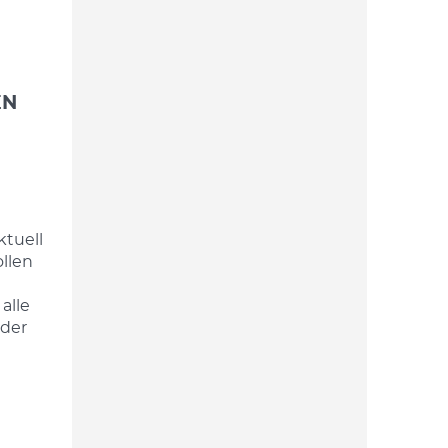
EN
ktuell
llen
alle
oder