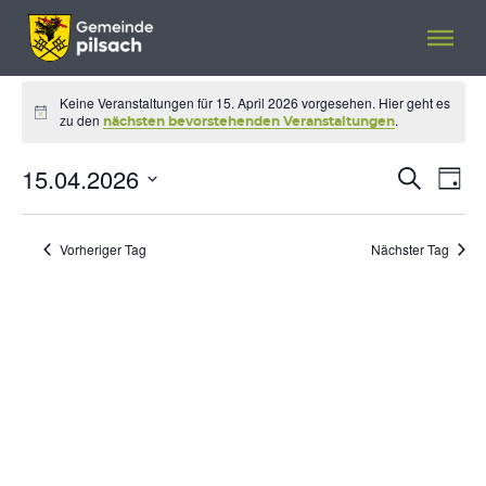
Menü überspringen
Menü überspringen
VERANSTALTUNGEN
Keine Veranstaltungen für 15. April 2026 vorgesehen. Hier geht es
Hinweis
zu den
.
FÜR
nächsten bevorstehenden Veranstaltungen
15.
15.04.2026
Veranst
Ver
Suche
Tag
Ans
Suche
APRIL
Datum
Nav
wählen.
und
2026
Vorheriger Tag
Nächster Tag
Ansicht
Navigat