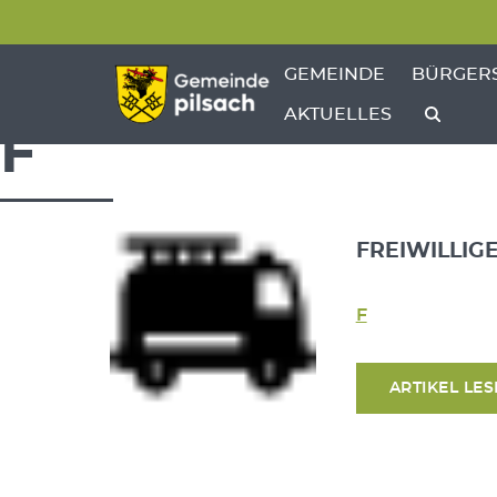
Menü überspringen
Menü überspringen
ZEIGE MENÜ-UNTERPU
ZEIGE M
GEMEINDE
BÜRGER
AKTUELLES
F
FREIWILLIG
F
ARTIKEL LE