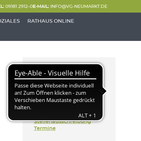
L:
09181 2912–0
E-MAIL:
INFO@VG-NEUMARKT.DE
 FREIZEIT'
UNKTE VON 'GENERATIONEN & SOZIALES'
OZIALES
RATHAUS ONLINE
Kategorien
Aktuelles
Generation & Soziales
Bekanntmachung
Mitteilung
Stellenausschreibung
Termine