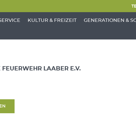
TE
NKTE VON 'GEMEINDE'
ENÜ-UNTERPUNKTE VON 'BÜRGERSERVICE'
ZEIGE MENÜ-UNTERPUNKTE VON 'KULTUR &
ZEIGE MENÜ-UNTERP
SERVICE
KULTUR & FREIZEIT
GENERATIONEN & S
E FEUERWEHR LAABER E.V.
SEN