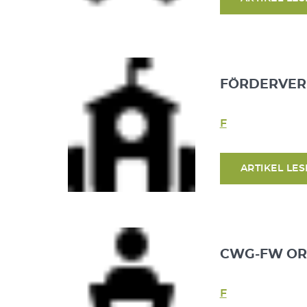
FÖRDERVERE
F
ARTIKEL LE
CWG-FW OR
F