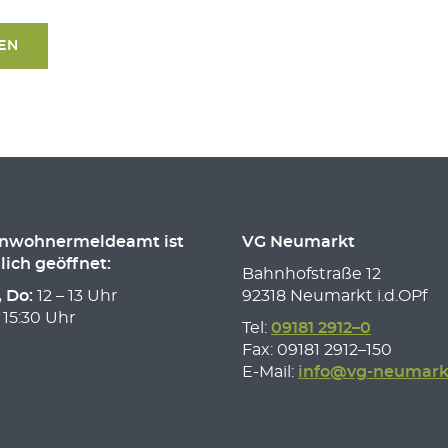
SEN
inwohnermeldeamt ist
VG Neumarkt
lich geöffnet:
Bahnhofstraße 12
, Do:
12 – 13 Uhr
92318 Neumarkt i.d.OPf
 15:30 Uhr
Tel:
09181 2912–0
Fax: 09181 2912–150
E-Mail:
info@vg-neumark