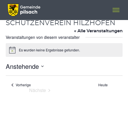
Menü überspringen
Menü überspringen
SCHÜTZENVEREIN HILZHOFEN
« Alle Veranstaltungen
Veranstaltungen von diesem veranstalter
Es wurden keine Ergebnisse gefunden.
Hinweis
Anstehende
Datum
wählen.
Veranstaltungen
Vorherige
Heute
Nächste
Veranstaltungen