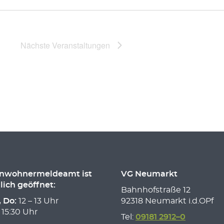
Nächste
Veranstaltungen
inwohnermeldeamt ist
VG Neumarkt
lich geöffnet:
Bahnhofstraße 12
, Do:
12 – 13 Uhr
92318 Neumarkt i.d.OPf
 15:30 Uhr
Tel:
09181 2912–0