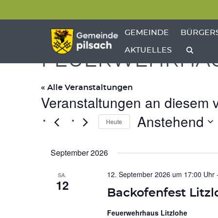
Menü überspringen
Menü überspringen
ZEIGE MENÜ-UNTERPU
ZEIGE M
GEMEINDE
BÜRGER
AKTUELLES
FEUERWEHRHAU
« Alle Veranstaltungen
Veranstaltungen an diesem v
Anstehend
Heute
Datum
wählen.
September 2026
12. September 2026 um 17:00 Uhr
SA.
12
Backofenfest Litzl
Feuerwehrhaus Litzlohe