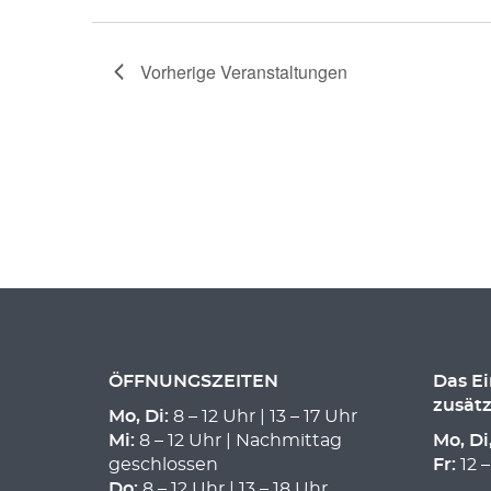
Vorherige
Veranstaltungen
ÖFFNUNGSZEITEN
Das E
zusätz
Mo, Di:
8 – 12 Uhr | 13 – 17 Uhr
Mi:
8 – 12 Uhr | Nachmittag
Mo, Di
geschlossen
Fr:
12 –
Do:
8 – 12 Uhr | 13 – 18 Uhr