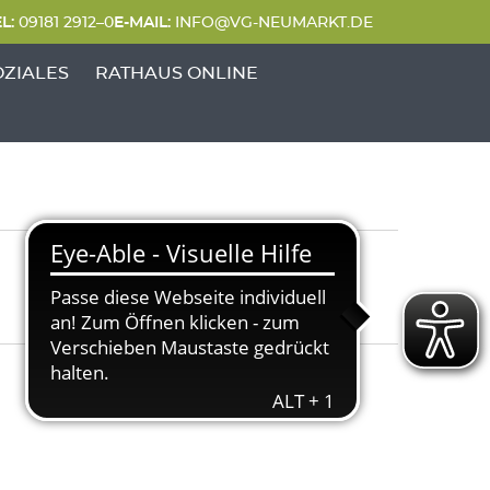
L:
09181 2912–0
E-MAIL:
INFO@VG-NEUMARKT.DE
 FREIZEIT'
UNKTE VON 'GENERATIONEN & SOZIALES'
OZIALES
RATHAUS ONLINE