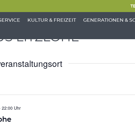
TE
NKTE VON 'GEMEINDE'
ENÜ-UNTERPUNKTE VON 'BÜRGERSERVICE'
ZEIGE MENÜ-UNTERPUNKTE VON 'KULTUR &
ZEIGE MENÜ-UNTERP
SERVICE
KULTUR & FREIZEIT
GENERATIONEN & S
S LITZLOHE
eranstaltungsort
-
22:00 Uhr
ohe