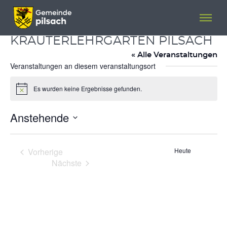
Menü überspringen
Menü überspringen
KRÄUTERLEHRGARTEN PILSACH
« Alle Veranstaltungen
Veranstaltungen an diesem veranstaltungsort
Es wurden keine Ergebnisse gefunden.
Hinweis
Anstehende
Datum
wählen.
Vorherige
Heute
Veranstaltungen
Nächste
Veranstaltungen