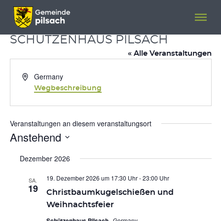
Menü überspringen
Menü überspringen
SCHÜTZENHAUS PILSACH
« Alle Veranstaltungen
Adresse
Germany
Wegbeschreibung
Veranstaltungen an diesem veranstaltungsort
Anstehend
Datum
wählen.
Dezember 2026
19. Dezember 2026 um 17:30 Uhr
-
23:00 Uhr
SA.
19
Christbaumkugelschießen und
Weihnachtsfeier
Schützenhaus Pilsach
, Germany